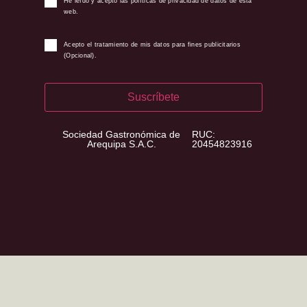
He leído y acepto las políticas de privacidad de datos de esta
web.
Acepto el tratamiento de mis datos para fines publicitarios
(Opcional).
Suscríbete
Sociedad Gastronómica de
RUC:
Arequipa S.A.C.
20454823916