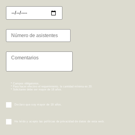
* Campos obligatorios.
* Para hacer efectivo el requerimiento, la cantidad mínima es 20.
* Solicitante debe ser mayor de 18 años.
Declaro que soy mayor de 18 años.
He leído y acepto las políticas de privacidad de datos de esta web.