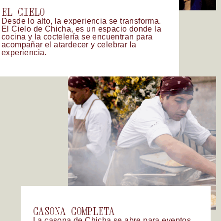
EL
CIELO
Desde
lo
alto,
la
experiencia
se
transforma.
El
Cielo
de
Chicha,
es
un
espacio
donde
la
cocina
y
la
coctelería
se
encuentran
para
acompañar
el
atardecer
y
celebrar
la
experiencia.
CASONA
COMPLETA
La
casona
de
Chicha
se
abre
para
eventos