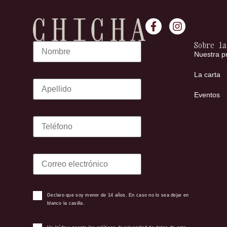
Sobre la
Nuestra p
La carta
Eventos
Declaro que soy menor de 14 años. En caso no lo sea dejar en
blanco la casilla.