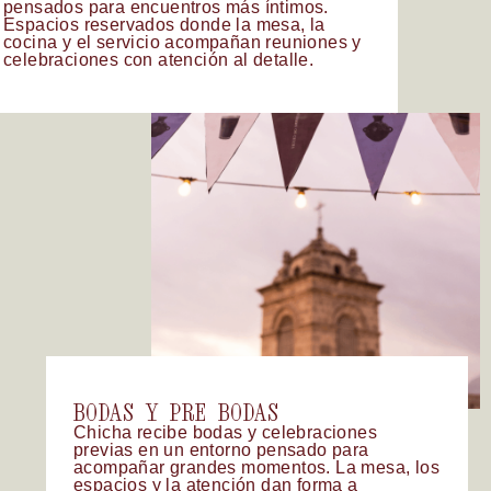
pensados
para
encuentros
más
íntimos.
Espacios
reservados
donde
la
mesa,
la
cocina
y
el
servicio
acompañan
reuniones
y
celebraciones
con
atención
al
detalle.
BODAS
Y
PRE
BODAS
Chicha
recibe
bodas
y
celebraciones
previas
en
un
entorno
pensado
para
acompañar
grandes
momentos.
La
mesa,
los
espacios
y
la
atención
dan
forma
a