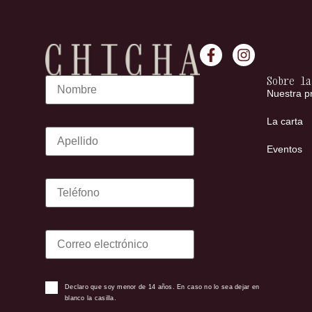
Sobre la
Nuestra p
La carta
Eventos
Declaro que soy menor de 14 años. En caso no lo sea dejar en
blanco la casilla.